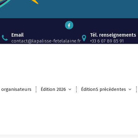
Email
Tél. renseignements
contact@lapalisse-fetelalaine.fr
+33 6 07 89 85 91
 organisateurs
Édition 2026
ÉditionS précédentes