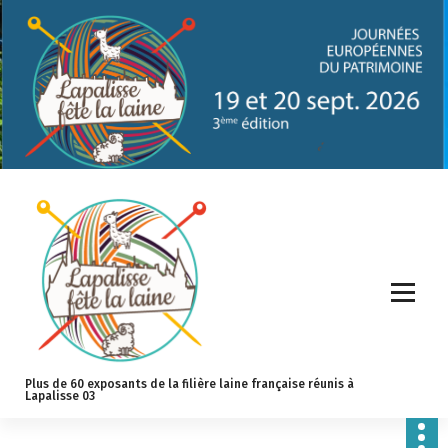
S
k
i
p
t
o
c
o
n
t
e
n
t
Plus de 60 exposants de la filière laine française réunis à
Lapalisse 03